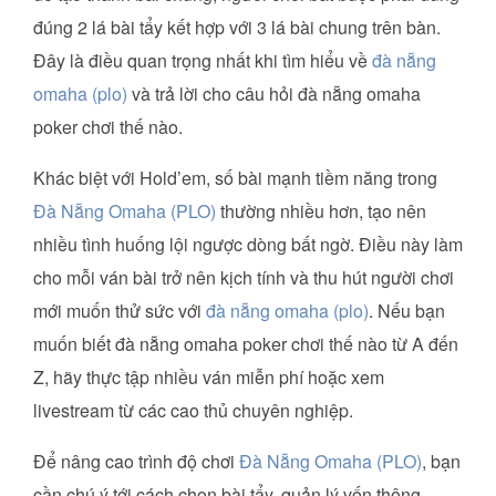
đúng 2 lá bài tẩy kết hợp với 3 lá bài chung trên bàn.
Đây là điều quan trọng nhất khi tìm hiểu về
đà nẵng
omaha (plo)
và trả lời cho câu hỏi đà nẵng omaha
poker chơi thế nào.
Khác biệt với Hold’em, số bài mạnh tiềm năng trong
Đà Nẵng Omaha (PLO)
thường nhiều hơn, tạo nên
nhiều tình huống lội ngược dòng bất ngờ. Điều này làm
cho mỗi ván bài trở nên kịch tính và thu hút người chơi
mới muốn thử sức với
đà nẵng omaha (plo)
. Nếu bạn
muốn biết đà nẵng omaha poker chơi thế nào từ A đến
Z, hãy thực tập nhiều ván miễn phí hoặc xem
livestream từ các cao thủ chuyên nghiệp.
Để nâng cao trình độ chơi
Đà Nẵng Omaha (PLO)
, bạn
cần chú ý tới cách chọn bài tẩy, quản lý vốn thông