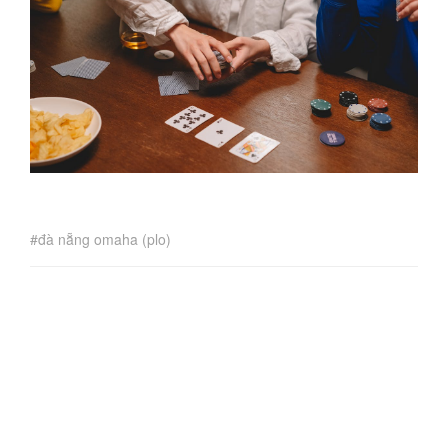
đà nẵng omaha (plo)