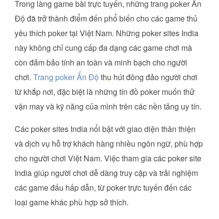
Trong làng game bài trực tuyến, những trang poker Ấn
Độ đã trở thành điểm đến phổ biến cho các game thủ
yêu thích poker tại Việt Nam. Những poker sites India
này không chỉ cung cấp đa dạng các game chơi mà
còn đảm bảo tính an toàn và minh bạch cho người
chơi.
Trang poker Ấn Độ
thu hút đông đảo người chơi
từ khắp nơi, đặc biệt là những tín đồ poker muốn thử
vận may và kỹ năng của mình trên các nền tảng uy tín.
Các poker sites India nổi bật với giao diện thân thiện
và dịch vụ hỗ trợ khách hàng nhiều ngôn ngữ, phù hợp
cho người chơi Việt Nam. Việc tham gia các poker site
India giúp người chơi dễ dàng truy cập và trải nghiệm
các game đấu hấp dẫn, từ poker trực tuyến đến các
loại game khác phù hợp sở thích.