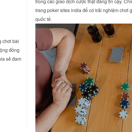
trong các giao dịch cược thật đáng tin cậy. C
trang poker sites india để có trải nghiệm chơi
quốc tế.
 chơi bài
 cộng đồng
hia sẻ đam