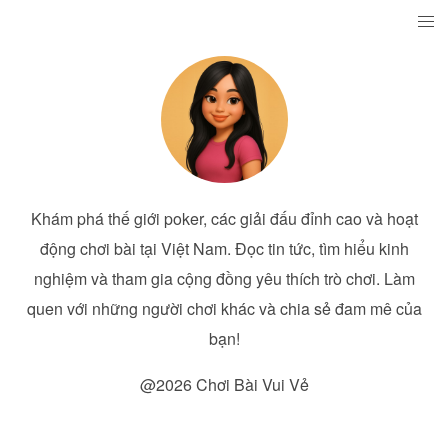
Khám phá thế giới poker, các giải đấu đỉnh cao và hoạt
động chơi bài tại Việt Nam. Đọc tin tức, tìm hiểu kinh
nghiệm và tham gia cộng đồng yêu thích trò chơi. Làm
quen với những người chơi khác và chia sẻ đam mê của
bạn!
@2026 Chơi Bài Vui Vẻ