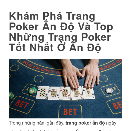
Khám Phá Trang
Poker Ấn Độ Và Top
Những Trang Poker
Tốt Nhất Ở Ấn Độ
Trong những năm gần đây,
trang poker ấn độ
ngày