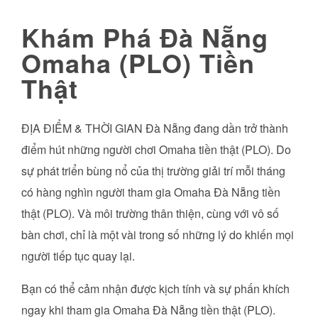
Khám Phá Đà Nẵng
Omaha (PLO) Tiền
Thật
ĐỊA ĐIỂM & THỜI GIAN Đà Nẵng đang dần trở thành
điểm hút những người chơi Omaha tiền thật (PLO). Do
sự phát triển bùng nổ của thị trường giải trí mỗi tháng
có hàng nghìn người tham gia Omaha Đà Nẵng tiền
thật (PLO). Và môi trường thân thiện, cùng với vô số
bàn chơi, chỉ là một vài trong số những lý do khiến mọi
người tiếp tục quay lại.
Bạn có thể cảm nhận được kịch tính và sự phấn khích
ngay khi tham gia Omaha Đà Nẵng tiền thật (PLO).